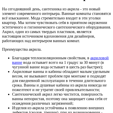
На сегодняшний день, сантехника из акрила - это новый
элемент современного интерьера. Ванные комнаты становятся
всё изысканнее. Мода стремительно входит в эти уголки
квартир. Мы хотим чувствовать себя в приятном окружении
эстетичного и гигиенического сантехнического оборудования.
Акрил, один из самых твердых пластиков, является
настоящим источником вдохновения для дизайнеров,
работающих над интерьером ванных комнат.
Преимущества акрила.
Благодаря теплоизоляционным свойствам, в
акриловой
ванне
вода остывает всего на 1 градус за 30 минут (в
чугунной ванне вода остывает в шесть раз быстрее);
Акриловые ванны и кабины обладают малым удельным
весом, не вызывают проблем при монтаже и подходят
для ежедневной эксплуатации в течении длительного
срока. Ванны и душевые кабины из акрила никогда не
пожелтеют и не утратят своей привлекательности;
Сантехнический акрил легко чистится, поверхность
ванны непористая, поэтому она защищает сама себя от
осаждения различных загрязнений;
Изделия из акрила устойчивы к появлению внешних
дефектов (сколов, трещин), при их возникновении -