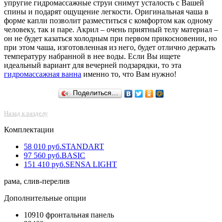
упругие гидромассажные струи снимут усталость с Вашей
спины и подарят ощущение легкости. Оригинальная чаша в
форме капли позволит разместиться с комфортом как одному
человеку, так и паре. Акрил – очень приятный телу материал –
он не будет казаться холодным при первом прикосновении, но
при этом чаша, изготовленная из него, будет отлично держать
температуру набранной в нее воды. Если Вы ищете
идеальный вариант для вечерней подзарядки, то эта
гидромассажная ванна
именно то, что Вам нужно!
Поделиться…
Назад к разделу
Комплектации
58 010 руб.
STANDART
97 560 руб.
BASIC
151 410 руб.
SENSA LIGHT
рама, слив-перелив
Дополнительные опции
10910
фронтальная панель