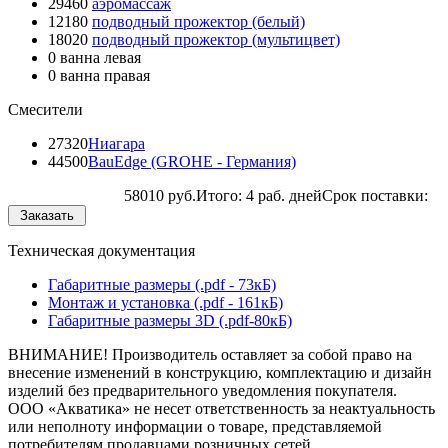
29460
аэромассаж
12180
подводный прожектор (белый)
18020
подводный прожектор (мультицвет)
0
ванна левая
0
ванна правая
Смесители
27320
Ниагара
44500
BauEdge (GROHE - Германия)
58010 руб.
Итого:
4 раб. дней
Срок поставки:
Техническая документация
Габаритные размеры (.pdf - 73кБ)
Монтаж и установка (.pdf - 161кБ)
Габаритные размеры 3D (.pdf-80кБ)
ВНИМАНИЕ! Производитель оставляет за собой право на
внесение изменений в конструкцию, комплектацию и дизайн
изделий без предварительного уведомления покупателя.
ООО «Акватика» не несет ответственность за неактуальность
или неполноту информации о товаре, представляемой
потребителям продавцами розничных сетей.