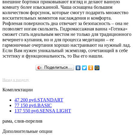
внешние бортики приковывают взгляд и делают ванную
комнату более изысканной. Чаша оснащена большим
количеством форсунок, которые смогут подарить множество
восхитительных моментов наслаждения и комфорта.
Рифленая поверхность дна отвечает за безопасность – она не
позволяет ногам скользить. Гидромассажная ванна «Готика»
сможет стать идеальным местом не только для традиционного
вечернего купания, но и для процесса медитации – ее
гармоничные очертания хорошо настраивают на нужный лад.
Если Вам нужен уникальный экземпляр, сочетающий в себе
эстетику и функциональность, то Вы его нашли.
Поделиться…
Назад к разделу
Комплектации
47 200 руб.
STANDART
77 150 руб.
BASIC
137 550 руб.
SENSA LIGHT
рама, слив-перелив
Дополнительные опции