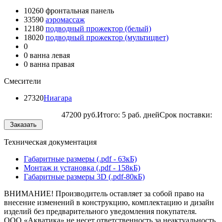
10260
фронтальная панель
33590
аэромассаж
12180
подводный прожектор (белый)
18020
подводный прожектор (мультицвет)
0
0
ванна левая
0
ванна правая
Смесители
27320
Ниагара
47200 руб.
Итого:
5 раб. дней
Срок поставки:
Техническая документация
Габаритные размеры (.pdf - 63кБ)
Монтаж и установка (.pdf - 158кБ)
Габаритные размеры 3D (.pdf-80кБ)
ВНИМАНИЕ! Производитель оставляет за собой право на
внесение изменений в конструкцию, комплектацию и дизайн
изделий без предварительного уведомления покупателя.
ООО «Акватика» не несет ответственность за неактуальность