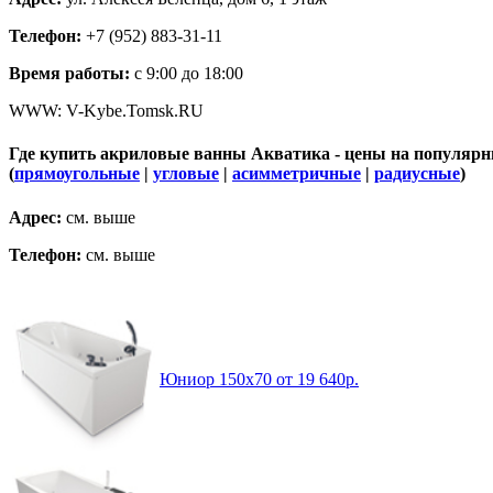
Телефон:
+7 (952) 883-31-11
Время работы:
c 9:00 до 18:00
WWW: V-Kybe.Tomsk.RU
Где купить акриловые ванны Акватика - цены на популярн
(
прямоугольные
|
угловые
|
асимметричные
|
радиусные
)
Адрес:
см. выше
Телефон:
см. выше
Юниор 150x70 от 19 640р.