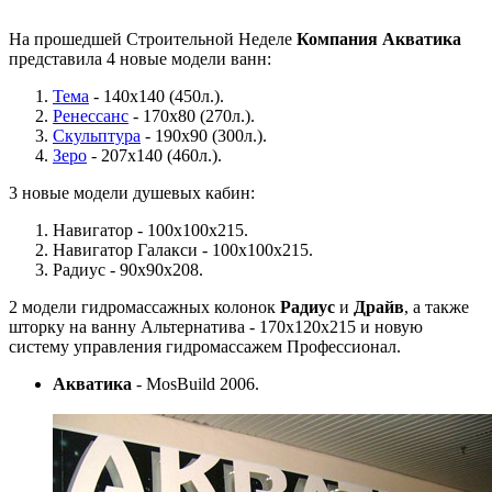
На прошедшей Строительной Неделе
Компания Акватика
представила 4 новые модели ванн:
Тема
- 140х140 (450л.).
Ренессанс
- 170х80 (270л.).
Скульптура
- 190х90 (300л.).
Зеро
- 207x140 (460л.).
3 новые модели душевых кабин:
Навигатор - 100х100х215.
Навигатор Галакси - 100х100х215.
Радиус - 90х90х208.
2 модели гидромассажных колонок
Радиус
и
Драйв
, а также
шторку на ванну Альтернатива - 170х120х215 и новую
систему управления гидромассажем Профессионал.
Акватика
- MosBuild 2006.