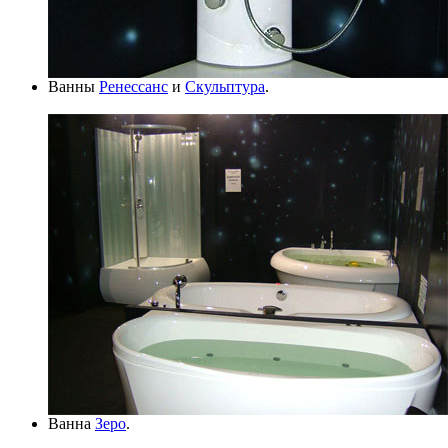
Ванны
Ренессанс
и
Скульптура
.
Ванна
Зеро
.